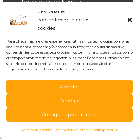
Imprenta para Navidad
Impresión para hosteleria
Gestionar el
consentimiento de las
Impresión para empresas
cookies
Facebook
Instagram
LinkedIn
Para ofrecer las mejores experiencias, utilizamos tecnologías como las
PÁGINAS LEGALES
cookies para almacenar y/o acceder a la información del dispositivo. El
consentimiento de estas tecnologías nos permitirá procesar datos como
Aviso Legal
el comportamiento de navegación o las identificaciones únicas en este
sitio. No consentir o retirar el consentimiento, puede afectar
Política de Privacidad
negativamente a ciertas características y funciones.
LOPD
Aceptar
Política de Cookies
Denegar
Configurar preferencias
Política de cookies
Declaración de privacidad
Impressum