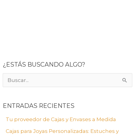
¿ESTÁS BUSCANDO ALGO?
B
u
s
ENTRADAS RECIENTES
c
Tu proveedor de Cajas y Envases a Medida
a
Cajas para Joyas Personalizadas: Estuches y
r