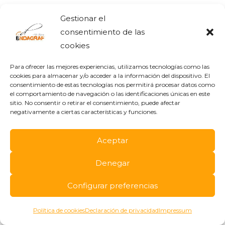
adhesivos, tarjetas, trípticos, etc. Además
Gestionar el
también desarollamos todo tipo
consentimiento de las
de
expositores y PLV
para promoción y
cookies
publicidad en el punto de venta, por lo que
podemos crear todos los productos que
Para ofrecer las mejores experiencias, utilizamos tecnologías como las
cookies para almacenar y/o acceder a la información del dispositivo. El
necesitas para una campaña de
consentimiento de estas tecnologías nos permitirá procesar datos como
el comportamiento de navegación o las identificaciones únicas en este
promoción o
evento promocional
.
sitio. No consentir o retirar el consentimiento, puede afectar
negativamente a ciertas características y funciones.
Queremos que nuestro servicio sea
íntegro, por eso nos movemos por todo el
Aceptar
abanico de las
artes gráficas
, y el diseño
Denegar
gráfico en papel y cartón. Y por si fuera
poco, en nuestro
servicio de manipulado
Configurar preferencias
integral
, podemos incluir tus productos ya
Política de cookies
Declaración de privacidad
Impressum
montados en tu packaging o expositor,