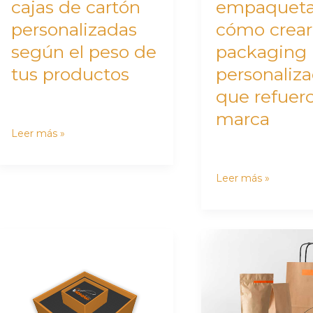
cajas de cartón
empaqueta
peso
que
personalizadas
cómo crear
de
refuercen
tus
tu
según el peso de
packaging
productos
marca
tus productos
personaliz
que refuer
marca
Leer más »
Leer más »
Pallet
Empresas
box:
de
guía
embalaje:
completa
cómo