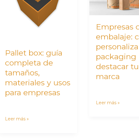
de
personalizar
tamaños,
tu
materiales
packaging
Empresas 
y
para
embalaje:
usos
destacar
personaliza
para
tu
Pallet box: guía
empresas
marca
packaging 
completa de
destacar tu
tamaños,
marca
materiales y usos
para empresas
Leer más »
Leer más »