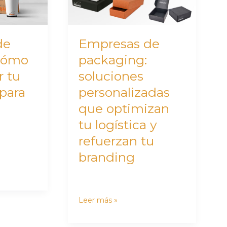
personalizadas
que
optimizan
de
Empresas de
tu
 cómo
packaging:
logística
r tu
soluciones
y
refuerzan
para
personalizadas
tu
que optimizan
branding
tu logística y
refuerzan tu
branding
Leer más »