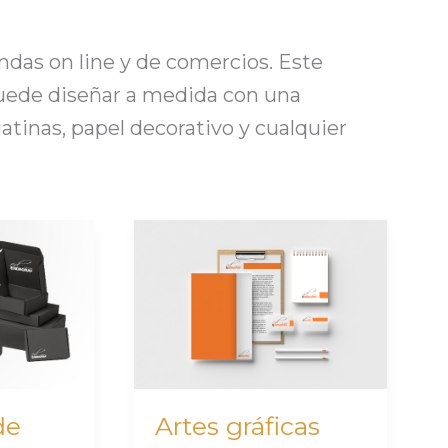
ndas on line y de comercios. Este
puede diseñar a medida con una
gatinas, papel decorativo y cualquier
Artes
gráficas
Madrid:
soluciones
de
impresión
para
de
Artes gráficas
empresas