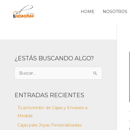
Ir
al
HOME
NOSOTROS
contenido
¿ESTÁS BUSCANDO ALGO?
B
u
s
ENTRADAS RECIENTES
c
a
Tu proveedor de Cajas y Envases a
r
Medida
p
Cajas para Joyas Personalizadas: