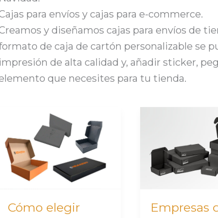
Cajas para envíos y cajas para e-commerce.
Creamos y diseñamos cajas para envíos de tie
formato de caja de cartón personalizable se 
impresión de alta calidad y, añadir sticker, pe
elemento que necesites para tu tienda.
Cómo
Empresas
elegir
de
cajas
empaquetado:
de
cómo
cartón
crear
personalizadas
cajas
según
packaging
Cómo elegir
Empresas 
el
personalizadas