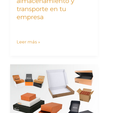
almacenamiento y
empresa
transporte en tu
empresa
Leer más »
Empresas
de
packaging:
soluciones
personalizadas
que