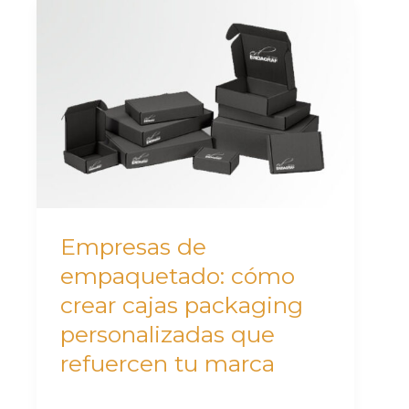
Empresas
de
empaquetado:
cómo
crear
cajas
packaging
personalizadas
que
Empresas de
refuercen
empaquetado: cómo
tu
crear cajas packaging
marca
personalizadas que
refuercen tu marca