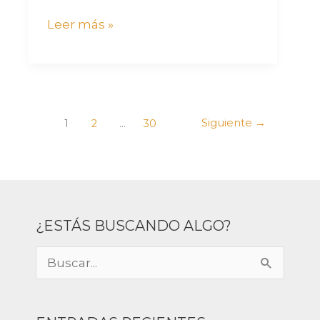
Leer más »
Siguiente
→
1
2
…
30
¿ESTÁS BUSCANDO ALGO?
B
u
s