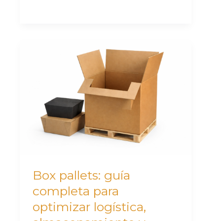
Box
pallets:
guía
completa
para
optimizar
logística,
almacenamiento
y
Box pallets: guía
transporte
completa para
en
optimizar logística,
tu