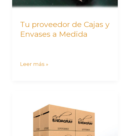
Medida
Tu proveedor de Cajas y
Envases a Medida
Leer más »
Soluciones
innovadoras
para
tu
negocio