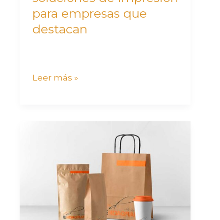
para empresas que
destacan
Leer más »
Empresas
de
embalaje:
cómo
personalizar
tu
packaging