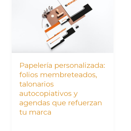
folios
membreteados,
talonarios
autocopiativos
y
agendas
que
Papelería personalizada:
refuerzan
folios membreteados,
tu
talonarios
marca
autocopiativos y
agendas que refuerzan
tu marca