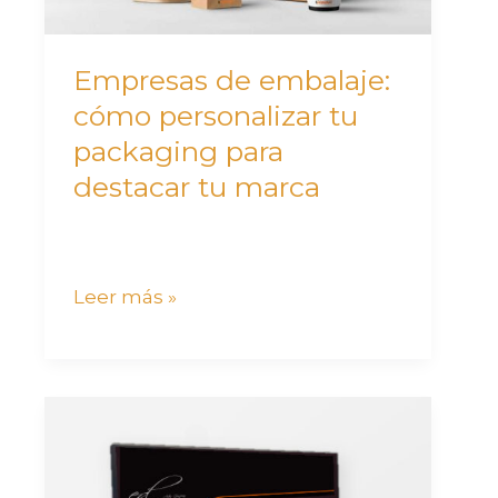
para
destacar
Empresas de embalaje:
tu
cómo personalizar tu
marca
packaging para
destacar tu marca
Leer más »
Photocall
para
eventos: