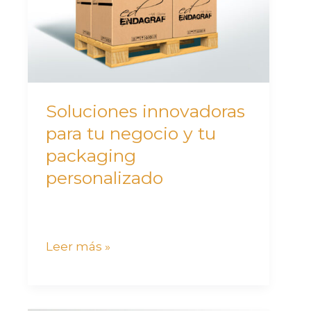
y
tu
packaging
personalizado
Soluciones innovadoras
para tu negocio y tu
packaging
personalizado
Leer más »