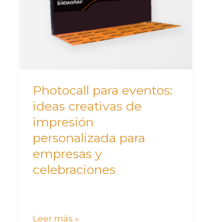
ideas
creativas
de
impresión
personalizada
para
Photocall para eventos:
empresas
ideas creativas de
y
impresión
celebraciones
personalizada para
empresas y
celebraciones
Leer más »