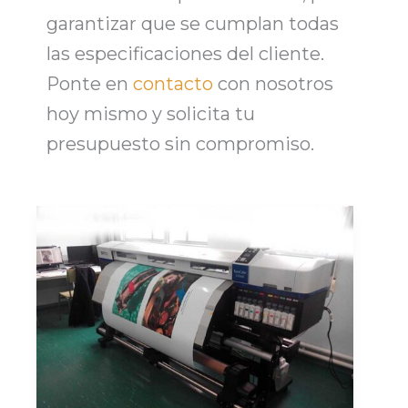
garantizar que se cumplan todas
las especificaciones del cliente.
Ponte en
contacto
con nosotros
hoy mismo y solicita tu
presupuesto
sin compromiso.
Tu
proveedor
de
Cajas
y
Envases
a