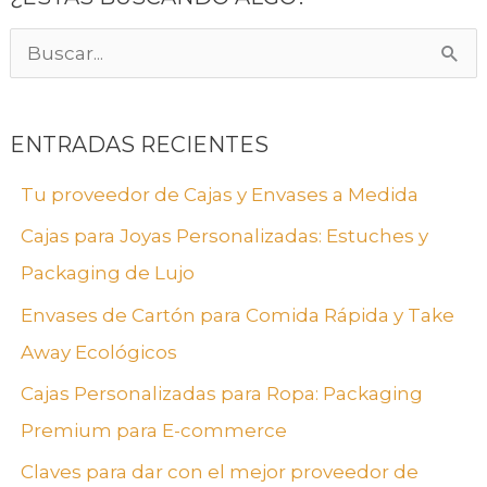
B
u
s
ENTRADAS RECIENTES
c
Tu proveedor de Cajas y Envases a Medida
a
Cajas para Joyas Personalizadas: Estuches y
r
Packaging de Lujo
p
Envases de Cartón para Comida Rápida y Take
o
Away Ecológicos
r
:
Cajas Personalizadas para Ropa: Packaging
Premium para E-commerce
Claves para dar con el mejor proveedor de