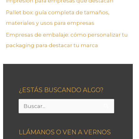
impresión para empresas que destacan
Pallet box: guía completa de tamaños,
materiales y usos para empresas
Empresas de embalaje: cómo personalizar tu
packaging para destacar tu marca
¿ESTÁS BUSCANDO ALGO?
Buscar
por:
LLÁMANOS O VEN A VERNOS