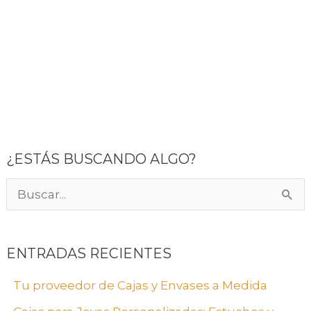
¿ESTÁS BUSCANDO ALGO?
B
u
s
ENTRADAS RECIENTES
c
Tu proveedor de Cajas y Envases a Medida
a