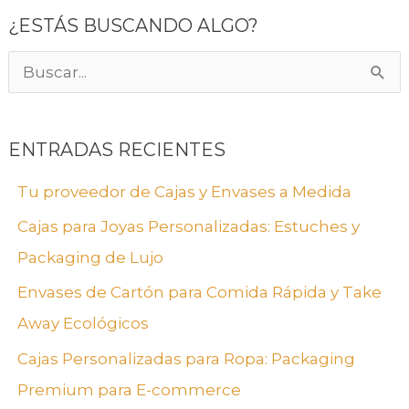
¿ESTÁS BUSCANDO ALGO?
B
u
s
ENTRADAS RECIENTES
c
Tu proveedor de Cajas y Envases a Medida
a
Cajas para Joyas Personalizadas: Estuches y
r
Packaging de Lujo
p
Envases de Cartón para Comida Rápida y Take
o
Away Ecológicos
r
:
Cajas Personalizadas para Ropa: Packaging
Premium para E-commerce