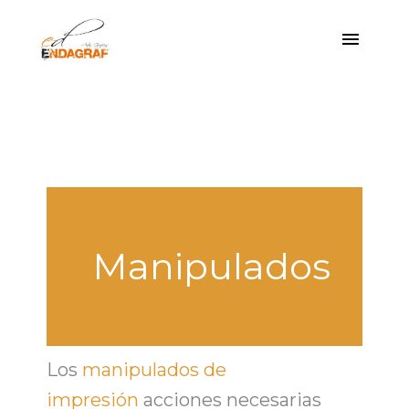
Ir
Menú
al
princi
contenido
Manipulados
Los
manipulados de
impresión
acciones necesarias