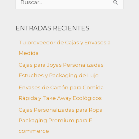
B
u
s
ENTRADAS RECIENTES
c
Tu proveedor de Cajas y Envases a
a
Medida
r
Cajas para Joyas Personalizadas:
p
Estuches y Packaging de Lujo
o
Envases de Cartón para Comida
r
Rápida y Take Away Ecológicos
:
Cajas Personalizadas para Ropa:
Packaging Premium para E-
commerce