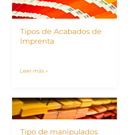
Tipos
de
Acabados
de
Tipos de Acabados de
Imprenta
Imprenta
Leer más »
Tipo
de
manipulados
de
Tipo de manipulados