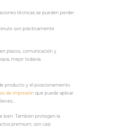
caciones técnicas se pueden perder
minuto son prácticamente
s en plazos, comunicación y
opia, mejor todavía.
 de producto y el posicionamiento
os de impresión
que puede aplicar
elieves…
e bien. También protegen la
ductos premium, son casi