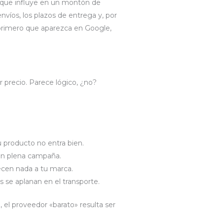
ta que influye en un montón de
nvíos, los plazos de entrega y, por
l primero que aparezca en Google,
 precio. Parece lógico, ¿no?
u producto no entra bien.
 en plena campaña.
ecen nada a tu marca.
as se aplanan en el transporte.
l, el proveedor «barato» resulta ser