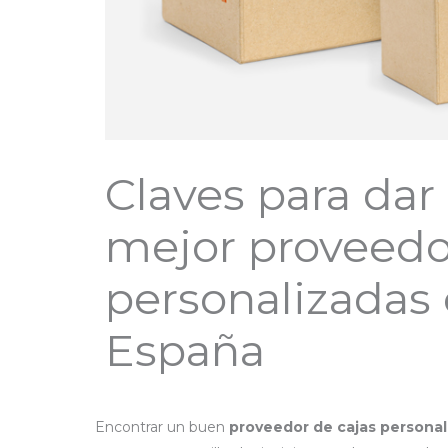
Claves para dar
mejor proveedo
personalizadas
España
/
Packaging
/ Por
EstefDesign.com
Encontrar un buen
proveedor de cajas personal