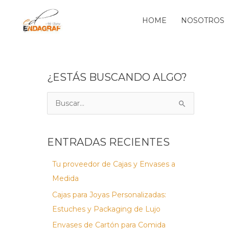
Ir
al
HOME
NOSOTROS
contenido
¿ESTÁS BUSCANDO ALGO?
B
u
s
ENTRADAS RECIENTES
c
a
Tu proveedor de Cajas y Envases a
r
Medida
p
Cajas para Joyas Personalizadas:
o
Estuches y Packaging de Lujo
r
Envases de Cartón para Comida