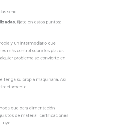
das serio
lizadas
, fíjate en estos puntos:
ropia y un intermediario que
es más control sobre los plazos,
cualquier problema se convierte en
 tenga su propia maquinaria. Así
 directamente.
moda que para alimentación
isitos de material, certificaciones
 tuyo.