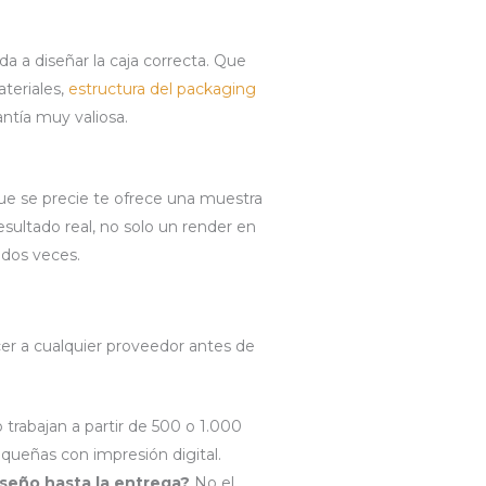
a a diseñar la caja correcta. Que
teriales,
estructura del packaging
ntía muy valiosa.
e se precie te ofrece una muestra
 resultado real, no solo un render en
 dos veces.
r
er a cualquier proveedor antes de
 trabajan a partir de 500 o 1.000
queñas con impresión digital.
iseño hasta la entrega?
No el