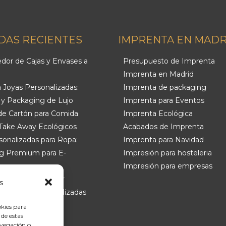
DAS RECIENTES
IMPRENTA EN MADR
dor de Cajas y Envases a
Presupuesto de Imprenta
Imprenta en Madrid
a Joyas Personalizadas:
Imprenta de packaging
 y Packaging de Lujo
Imprenta para Eventos
de Cartón para Comida
Imprenta Ecológica
 Take Away Ecológicos
Acabados de Imprenta
sonalizadas para Ropa:
Imprenta para Navidad
g Premium para E-
Impresión para hosteleria
ce
Impresión para empresas
ra dar con el mejor
s
 de cajas personalizadas
a
okies para
 de estas
avegación o