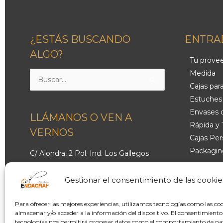
¿ESTÁS BUSCANDO
ENTRA
ALGO?
Tu provee
Medida
Buscar
Cajas par
por:
Estuches
Envases 
LLÁMANOS O VEN A
Rápida y
VERNOS
Cajas Per
Packagin
C/ Alondra, 2 Pol. Ind. Los Gallegos
commer
28946 Fuenlabrada – Madrid
Claves pa
Email:
endagraf@endagraf.com
Gestionar el consentimiento de las cookie
proveedor
Teléfono:
91 797 92 57
en Españ
Para ofrecer las mejores experiencias, utilizamos tecnologías como las co
Fax:
91 505 18 21
almacenar y/o acceder a la información del dispositivo. El consentimiento
tecnologías nos permitirá procesar datos como el comportamiento de n