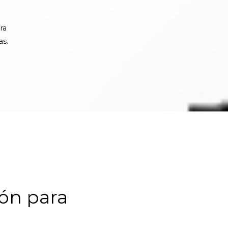
ra
as.
ón para