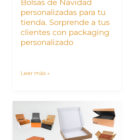
Bolsas de Navidad
tus
personalizadas para tu
clientes
tienda. Sorprende a tus
con
clientes con packaging
packaging
personalizado
personalizado
Leer más »
¿Dónde
comprar
cajas
de