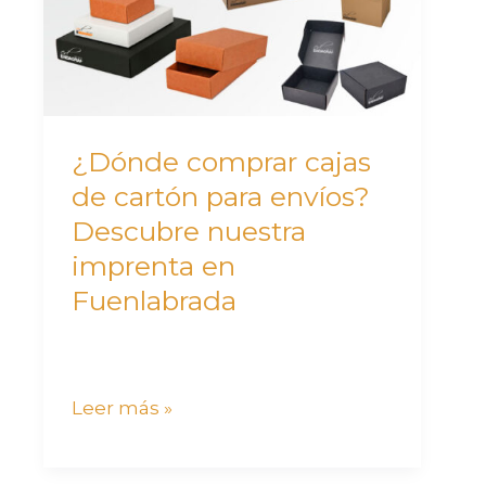
cartón
para
envíos?
Descubre
nuestra
¿Dónde comprar cajas
imprenta
de cartón para envíos?
en
Descubre nuestra
Fuenlabrada
imprenta en
Fuenlabrada
Leer más »