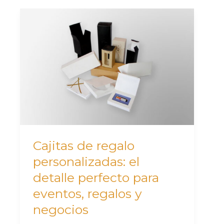
Cajitas
de
regalo
personalizadas:
el
detalle
perfecto
para
eventos,
Cajitas de regalo
regalos
personalizadas: el
y
detalle perfecto para
negocios
eventos, regalos y
negocios