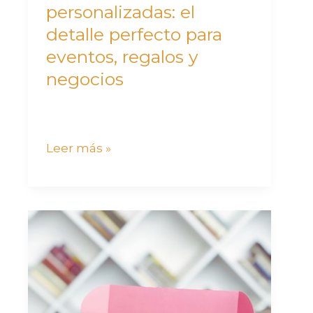
regalos
personalizadas: el
y
detalle perfecto para
negocios
eventos, regalos y
negocios
Leer más »
Los
7
beneficios
de
las