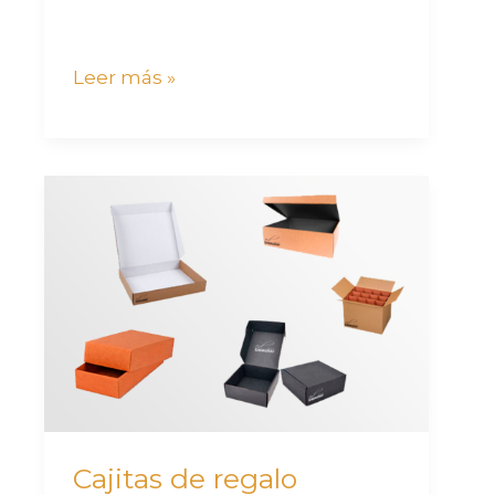
Leer más »
Cajitas
de
regalo
personalizadas:
el
detalle
perfecto
para
eventos,
Cajitas de regalo