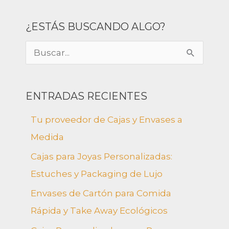
¿ESTÁS BUSCANDO ALGO?
B
u
s
ENTRADAS RECIENTES
c
Tu proveedor de Cajas y Envases a
a
Medida
r
Cajas para Joyas Personalizadas:
p
Estuches y Packaging de Lujo
o
Envases de Cartón para Comida
r
Rápida y Take Away Ecológicos
: