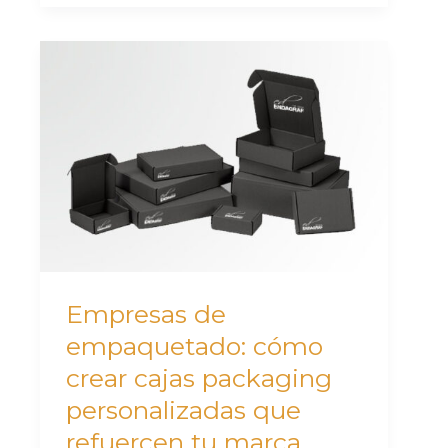
Empresas
de
empaquetado:
cómo
crear
cajas
packaging
personalizadas
que
Empresas de
refuercen
empaquetado: cómo
tu
crear cajas packaging
marca
personalizadas que
refuercen tu marca