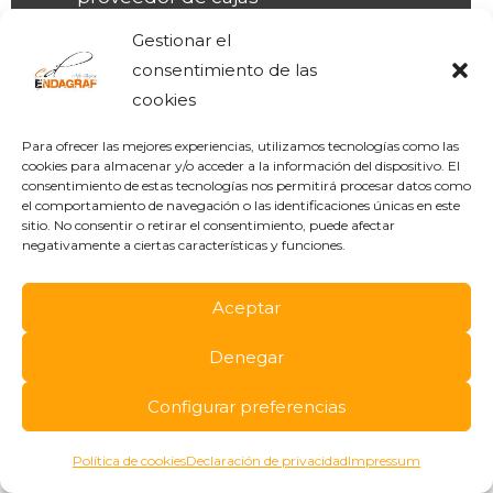
personalizadas en España
Gestionar el
consentimiento de las
cookies
IMPRENTA EN MADRID
Para ofrecer las mejores experiencias, utilizamos tecnologías como las
Presupuesto de Imprenta
cookies para almacenar y/o acceder a la información del dispositivo. El
consentimiento de estas tecnologías nos permitirá procesar datos como
Imprenta en Madrid
el comportamiento de navegación o las identificaciones únicas en este
sitio. No consentir o retirar el consentimiento, puede afectar
Imprenta de packaging
negativamente a ciertas características y funciones.
Imprenta para Eventos
Imprenta Ecológica
Aceptar
Acabados de Imprenta
Denegar
Imprenta para Navidad
Impresión para hosteleria
Configurar preferencias
Impresión para empresas
Política de cookies
Declaración de privacidad
Impressum