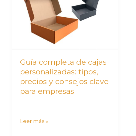
de
cajas
personalizadas:
tipos,
precios
y
consejos
Guía completa de cajas
clave
personalizadas: tipos,
para
precios y consejos clave
empresas
para empresas
Leer más »