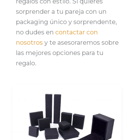
regalos con estilo. Si quieres
sorprender a tu pareja con un
packaging
único y sorprendente,
no dudes en
contactar con
nosotros
y te asesoraremos sobre
las mejores opciones para tu
regalo.
Cajas
para
Joyas
Personalizadas:
Estuches
y