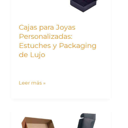
Packaging
de
Lujo
Cajas para Joyas
Personalizadas:
Estuches y Packaging
de Lujo
Leer más »
Guía
completa