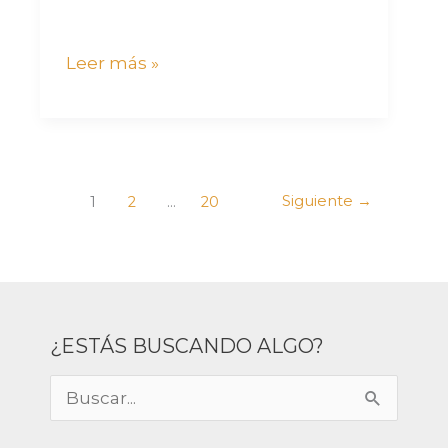
Leer más »
Siguiente
→
1
2
…
20
¿ESTÁS BUSCANDO ALGO?
B
u