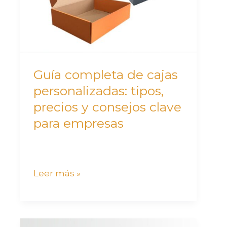
personalizadas:
tipos,
precios
y
consejos
Guía completa de cajas
clave
personalizadas: tipos,
para
precios y consejos clave
empresas
para empresas
Leer más »
Empresas