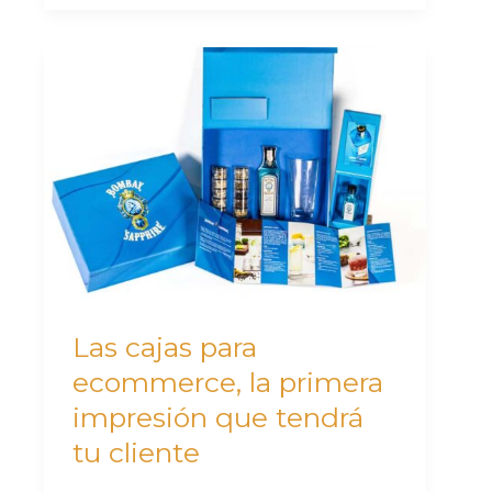
Las
cajas
para
ecommerce,
la
primera
impresión
que
tendrá
Las cajas para
tu
ecommerce, la primera
cliente
impresión que tendrá
tu cliente