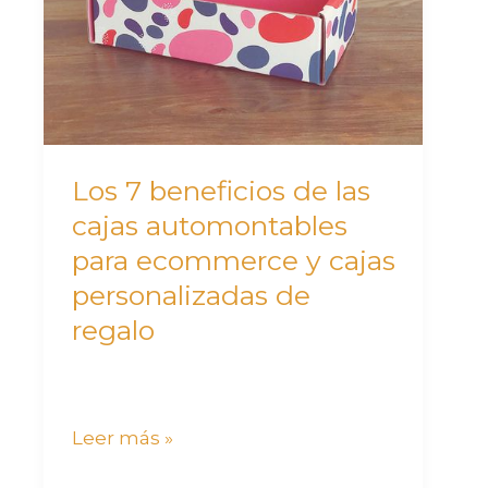
cajas
personalizadas
de
regalo
Los 7 beneficios de las
cajas automontables
para ecommerce y cajas
personalizadas de
regalo
Leer más »