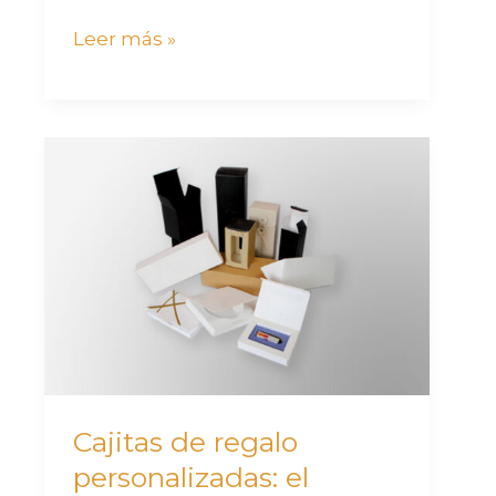
Leer más »
Cajitas
de
regalo
personalizadas:
el
detalle
perfecto
para
eventos,
Cajitas de regalo
regalos
personalizadas: el