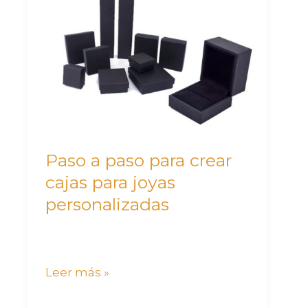
a
paso
para
crear
cajas
para
joyas
personalizadas
Paso a paso para crear
cajas para joyas
personalizadas
Leer más »