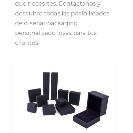
que necesites
. Contactanos y
descubre todas las posibilidades
de diseñar packaging
personalizado joyas para tus
clientes.
Cajas
para
Joyas
Personalizadas:
Estuches
y
Packaging
de