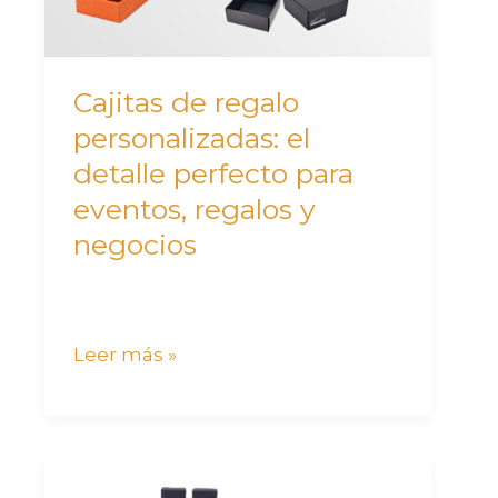
perfecto
para
eventos,
Cajitas de regalo
regalos
personalizadas: el
y
detalle perfecto para
negocios
eventos, regalos y
negocios
Leer más »
Paso