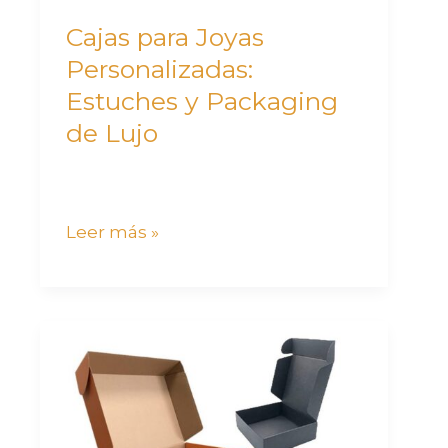
Lujo
Cajas para Joyas
Personalizadas:
Estuches y Packaging
de Lujo
Leer más »
Guía
completa
de
cajas