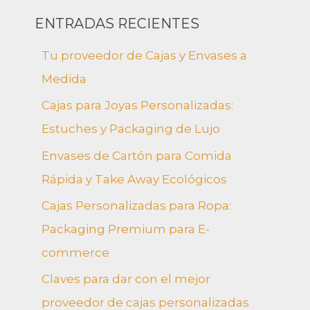
s
ENTRADAS RECIENTES
c
Tu proveedor de Cajas y Envases a
a
Medida
r
Cajas para Joyas Personalizadas:
p
Estuches y Packaging de Lujo
o
Envases de Cartón para Comida
r
Rápida y Take Away Ecológicos
:
Cajas Personalizadas para Ropa:
Packaging Premium para E-
commerce
Claves para dar con el mejor
proveedor de cajas personalizadas