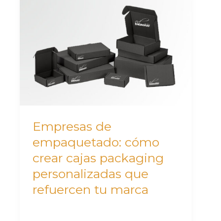
de
empaquetado:
cómo
crear
cajas
packaging
personalizadas
que
Empresas de
refuercen
empaquetado: cómo
tu
crear cajas packaging
marca
personalizadas que
refuercen tu marca