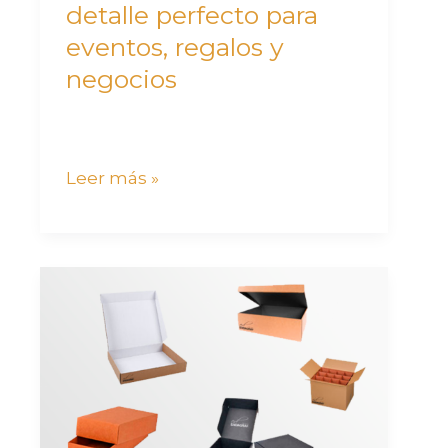
y
detalle perfecto para
negocios
eventos, regalos y
negocios
Leer más »
Cajitas
de
regalo
personalizadas:
el
detalle