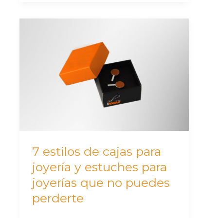
7
estilos
de
cajas
para
joyería
y
estuches
para
7 estilos de cajas para
joyerías
joyería y estuches para
que
joyerías que no puedes
no
perderte
puedes