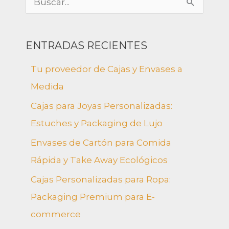
B
u
s
ENTRADAS RECIENTES
c
Tu proveedor de Cajas y Envases a
a
Medida
r
Cajas para Joyas Personalizadas:
p
Estuches y Packaging de Lujo
o
Envases de Cartón para Comida
r
Rápida y Take Away Ecológicos
:
Cajas Personalizadas para Ropa:
Packaging Premium para E-
commerce