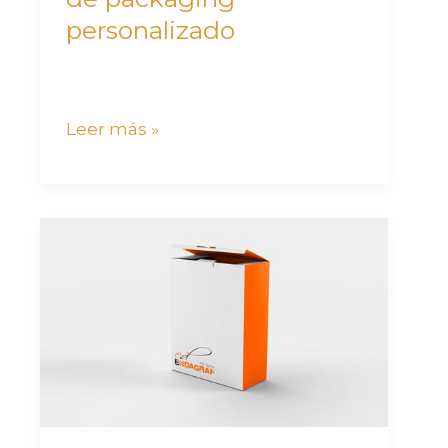
personalizado
Leer más »
Packaging
a
medida,
la
estructura
de
tus