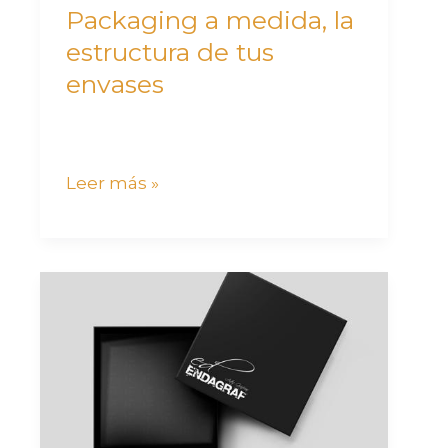
envases
Packaging a medida, la
estructura de tus
envases
Leer más »
Packaging
personalizado,
cómo
crear
el
diseño