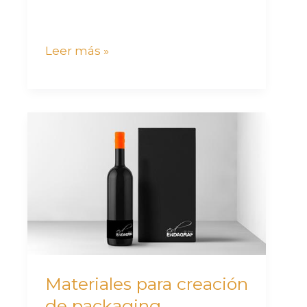
Leer más »
Materiales
para
creación
de
packaging
personalizado
Materiales para creación
de packaging