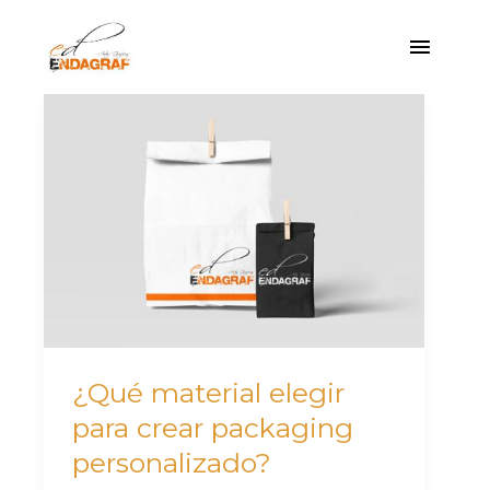
Ir
Menú
al
princi
contenido
¿Qué
material
elegir
para
crear
packaging
personalizado?
¿Qué material elegir
para crear packaging
personalizado?