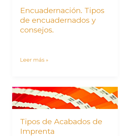
Encuadernación. Tipos
de encuadernados y
consejos.
Leer más »
Tipos
de
Acabados
de
Tipos de Acabados de
Imprenta
Imprenta