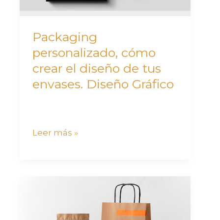
de
tus
Packaging
envases.
personalizado, cómo
Diseño
crear el diseño de tus
Gráfico
envases. Diseño Gráfico
Leer más »
Imprimir
Packaging
personalizado,